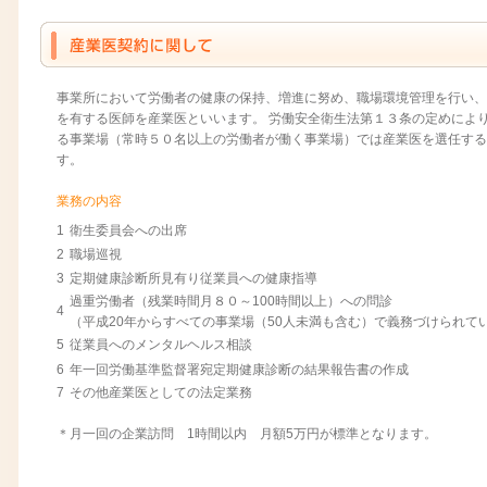
事業所において労働者の健康の保持、増進に努め、職場環境管理を行い、
を有する医師を産業医といいます。 労働安全衛生法第１３条の定めによ
る事業場（常時５０名以上の労働者が働く事業場）では産業医を選任する
す。
業務の内容
1
衛生委員会への出席
2
職場巡視
3
定期健康診断所見有り従業員への健康指導
過重労働者（残業時間月８０～100時間以上）への問診
4
（平成20年からすべての事業場（50人未満も含む）で義務づけられて
5
従業員へのメンタルヘルス相談
6
年一回労働基準監督署宛定期健康診断の結果報告書の作成
7
その他産業医としての法定業務
＊月一回の企業訪問 1時間以内 月額5万円が標準となります。