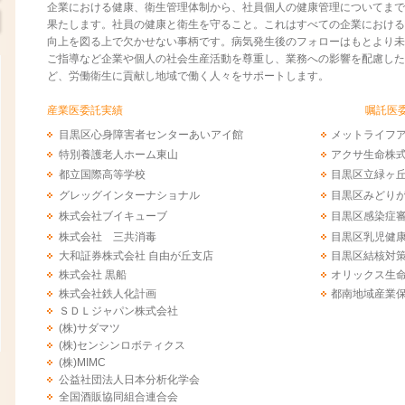
企業における健康、衛生管理体制から、社員個人の健康管理についてまで
果たします。社員の健康と衛生を守ること。これはすべての企業における
向上を図る上で欠かせない事柄です。病気発生後のフォローはもとより未
ご指導など企業や個人の社会生産活動を尊重し、業務への影響を配慮した
ど、労働衛生に貢献し地域で働く人々をサポートします。
産業医委託実績
嘱託医
目黒区心身障害者センターあいアイ館
メットライフ
特別養護老人ホーム東山
アクサ生命株
都立国際高等学校
目黒区立緑ヶ
グレッグインターナショナル
目黒区みどり
株式会社ブイキューブ
目黒区感染症
株式会社 三共消毒
目黒区乳児健
大和証券株式会社 自由が丘支店
目黒区結核対
株式会社 黒船
オリックス生
株式会社鉄人化計画
都南地域産業
ＳＤＬジャパン株式会社
(株)サダマツ
(株)センシンロボティクス
(株)MIMC
公益社団法人日本分析化学会
全国酒販協同組合連合会