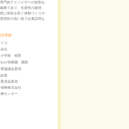
専門的アドバイザーの役割を
義務であり、生産性の維持、
然に病気を防ぐ体制づくりや
実現性の高い形で企業訪問な
委託実績
アリコ
式会社
丘小学校 校医
がおか幼稚園 園医
審査協議会委員
康診査
策委員会委員
命保険株式会社
保健センター