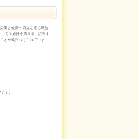
労働と健康の両立を図る職務
り、同法施行令第５条に該当す
ことが義務づけられていま
います）